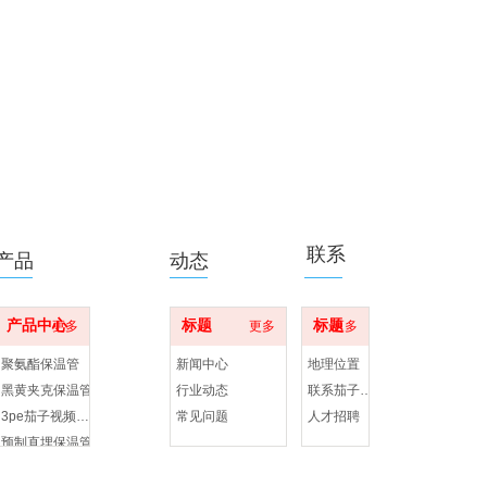
联系
产品
动态
产品中心
标题
标题
更多
更多
更多
聚氨酯保温管
新闻中心
地理位置
黑黄夹克保温管
行业动态
联系茄子视频APP在线观看
3pe茄子视频成人网站茄子污视频
常见问题
人才招聘
预制直埋保温管